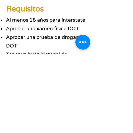
Requisitos
Al menos 18 años para Interstate
Aprobar un examen físico DOT
Aprobar una prueba de drogas
DOT
Tener un buen historial de
conducción
Believe this is the course for you!
Apply now to see if we are the
perfect school for you!
Once you have applied and
received your approval letter then
you can purchase this course!
Apply Now