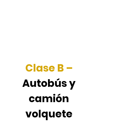
Cervantez Trucking Inc.
El servicio que usted merece.
Clase B
–
Autobús y
camión
volquete